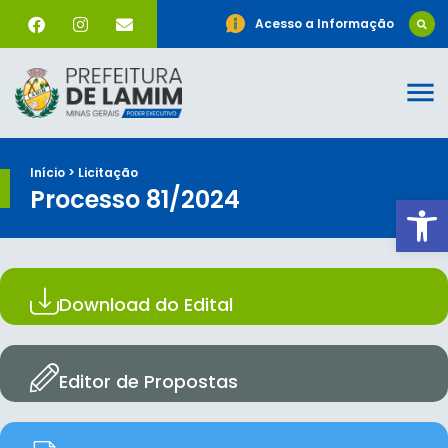
Acesso a Informação
Início > Licitação
Processo 81/2024
Ab
Download do Edital
Editor de Propostas