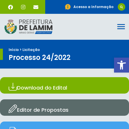
Acesso a Informação
Início > Licitação
Processo 24/2022
Ab
Download do Edital
Editor de Propostas