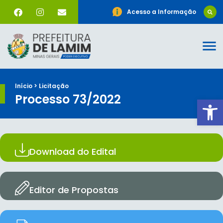
Acesso a Informação
Início > Licitação
Processo 73/2022
Ab
Download do Edital
Editor de Propostas