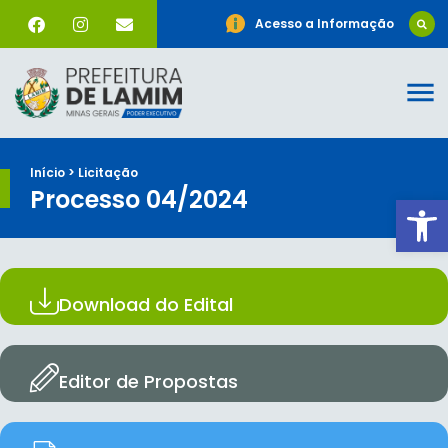
Acesso a Informação
Início > Licitação
Processo 04/2024
Ab
Download do Edital
Editor de Propostas