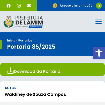
Acesso a Informação
Início > Portarias
Portaria 85/2025
Ab
Download da Portaria
AUTOR
Waldiney de Souza Campos