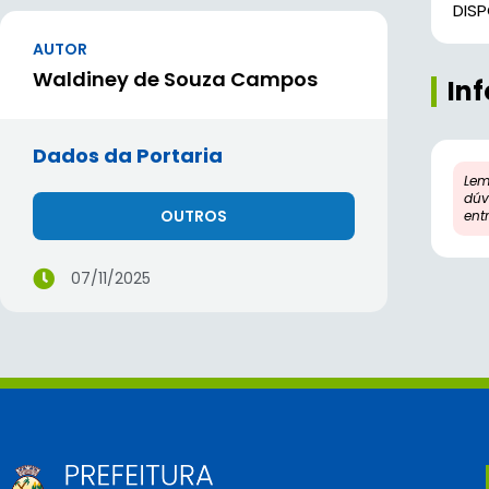
DIS
AUTOR
Waldiney de Souza Campos
In
Dados da Portaria
Lem
dúv
OUTROS
ent
07/11/2025