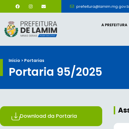
prefeitura@lamim.mg.gov.b
A PREFEITURA
Início > Portarias
Portaria 95/2025
As
Download da Portaria