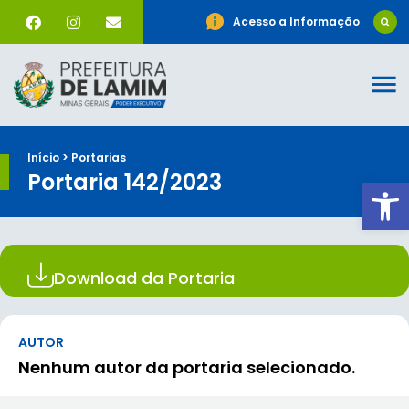
Acesso a Informação
Início > Portarias
Portaria 142/2023
Ab
Download da Portaria
AUTOR
Nenhum autor da portaria selecionado.