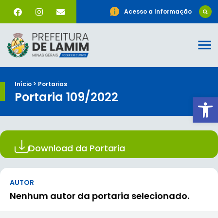
Acesso a Informação
Início > Portarias
Portaria 109/2022
Ab
Download da Portaria
AUTOR
Nenhum autor da portaria selecionado.