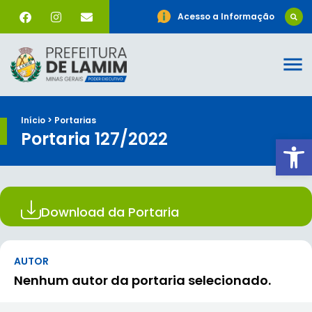
Acesso a Informação
Início > Portarias
Portaria 127/2022
Ab
Download da Portaria
AUTOR
Nenhum autor da portaria selecionado.