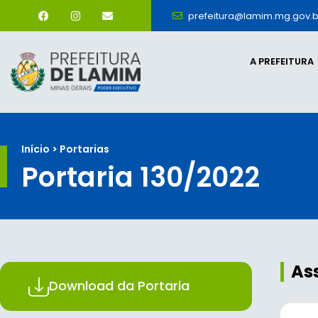
prefeitura@lamim.mg.gov.b
A PREFEITURA
Início > Portarias
Portaria 130/2022
As
Download da Portaria