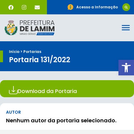
Acesso a Informação
Início > Portarias
Portaria 131/2022
Ab
Download da Portaria
AUTOR
Nenhum autor da portaria selecionado.