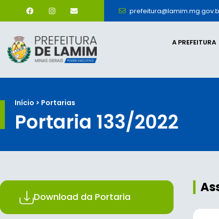
prefeitura@lamim.mg.gov.b
A PREFEITURA
Início > Portarias
Portaria 133/2022
As
Download da Portaria