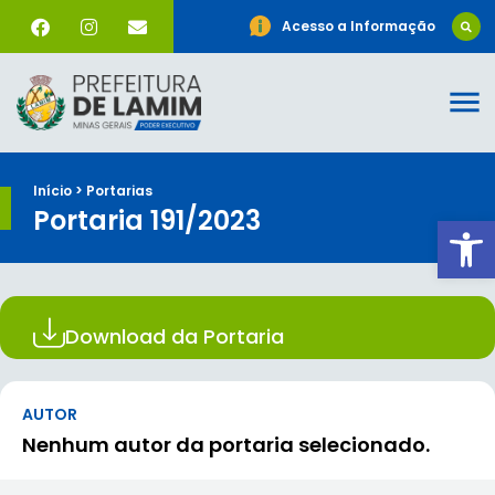
Acesso a Informação
Início > Portarias
Portaria 191/2023
Ab
Download da Portaria
AUTOR
Nenhum autor da portaria selecionado.