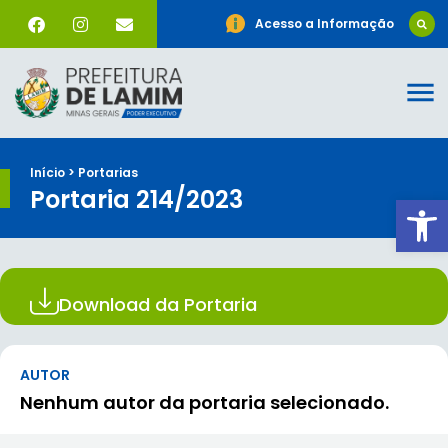
Acesso a Informação
Início > Portarias
Portaria 214/2023
Ab
Download da Portaria
AUTOR
Nenhum autor da portaria selecionado.