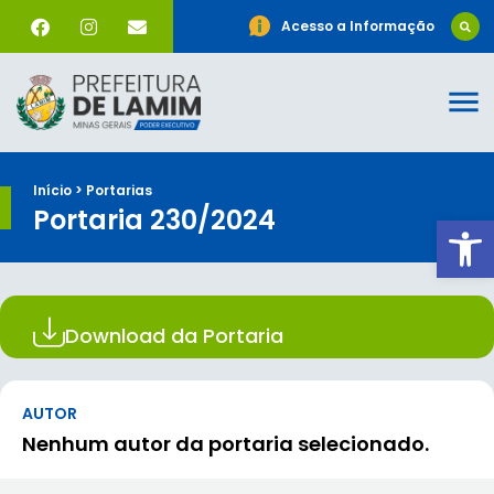
Acesso a Informação
Início > Portarias
Portaria 230/2024
Ab
Download da Portaria
AUTOR
Nenhum autor da portaria selecionado.