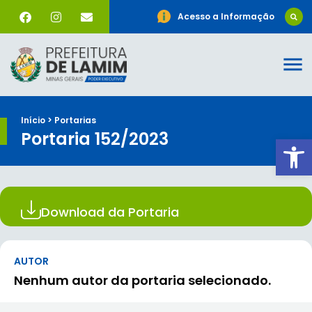
Acesso a Informação
Início > Portarias
Portaria 152/2023
Ab
Download da Portaria
AUTOR
Nenhum autor da portaria selecionado.