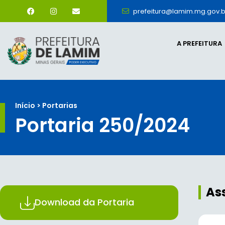
prefeitura@lamim.mg.gov.b
A PREFEITURA
Início > Portarias
Portaria 250/2024
As
Download da Portaria