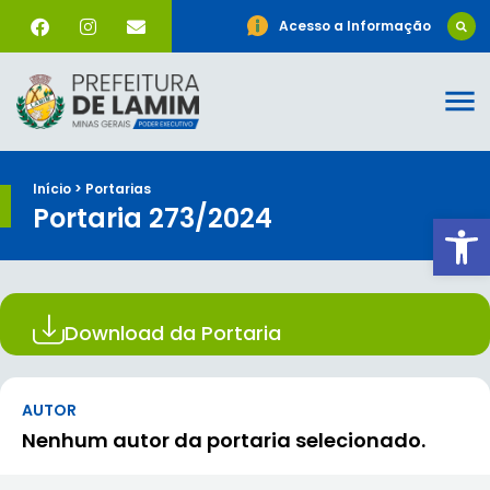
Acesso a Informação
Início > Portarias
Portaria 273/2024
Ab
Download da Portaria
AUTOR
Nenhum autor da portaria selecionado.