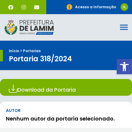
Acesso a Informação
Início > Portarias
Portaria 318/2024
Ab
Download da Portaria
AUTOR
Nenhum autor da portaria selecionado.