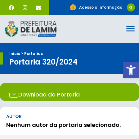
Acesso a Informação
Início > Portarias
Portaria 320/2024
Ab
Download da Portaria
AUTOR
Nenhum autor da portaria selecionado.