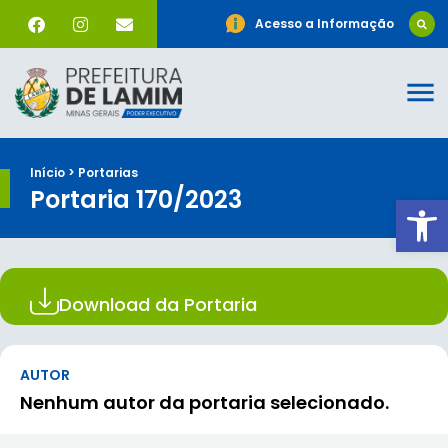
Acesso a Informação
Início > Portarias
Portaria 170/2023
Ab
Download da Portaria
AUTOR
Nenhum autor da portaria selecionado.