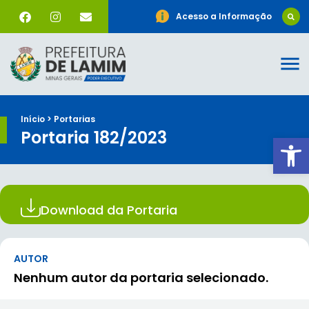
Acesso a Informação
Início > Portarias
Portaria 182/2023
Ab
Download da Portaria
AUTOR
Nenhum autor da portaria selecionado.