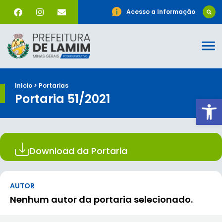
Acesso a Informação
Início > Portarias
Portaria 51/2021
Ab
Download da Portaria
AUTOR
Nenhum autor da portaria selecionado.