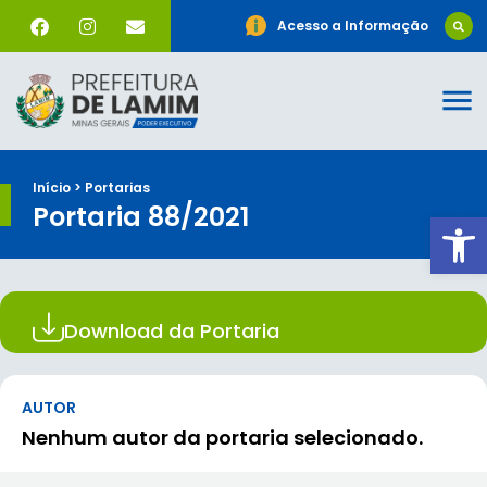
Acesso a Informação
Início > Portarias
Portaria 88/2021
Ab
Download da Portaria
AUTOR
Nenhum autor da portaria selecionado.