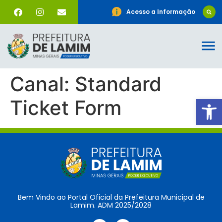
Acesso a Informação
Canal:
Standard
Ab
Ticket Form
Bem Vindo ao Portal Oficial da Prefeitura Municipal de
Lamim. ADM 2025/2028