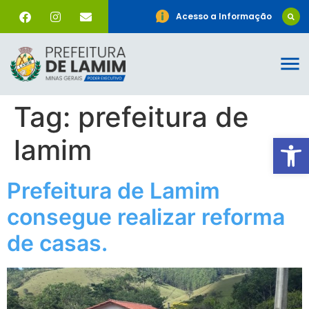
Acesso a Informação
Tag:
prefeitura de
Ab
lamim
Prefeitura de Lamim
consegue realizar reforma
de casas.