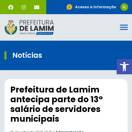
Acesso a Informação
Notícias
Ab
Prefeitura de Lamim
antecipa parte do 13°
salário de servidores
municipais