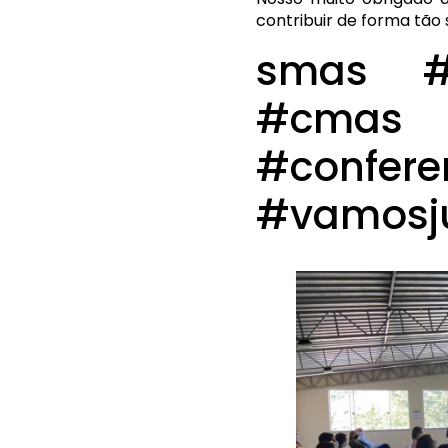
contribuir de forma tão 
smas #p
#cma
#confere
#vamosj