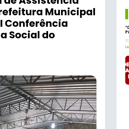
l de Assistência
refeitura Municipal
I Conferência
“
a Social do
P
1
Le