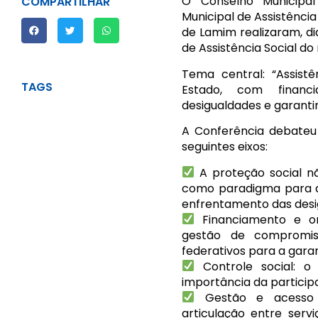
O Conselho Municipal
COMPARTILHAR
Municipal de Assistência
de Lamim realizaram, dia
de Assistência Social d
Tema central: “Assistê
TAGS
Estado, com financ
desigualdades e garantir
A Conferência debateu
seguintes eixos:
A proteção social nã
como paradigma para a 
enfrentamento das desi
Financiamento e o
gestão de compromiss
federativos para a garant
Controle social: o
importância da particip
Gestão e acesso à
articulação entre serv