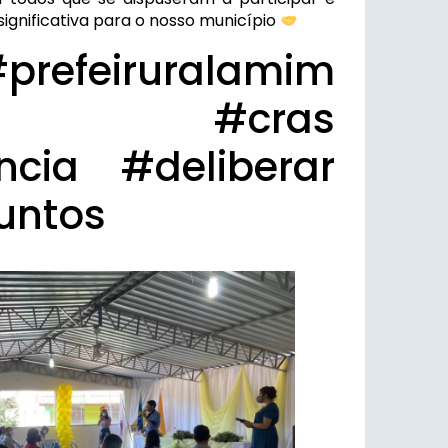
significativa para o nosso município
refeiruralamim
s #cras
ncia #deliberar
untos