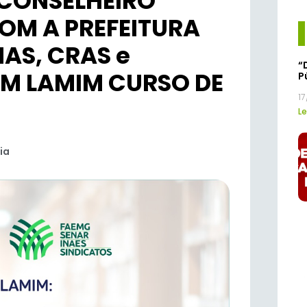
 CONSELHEIRO
COM A PREFEITURA
AS, CRAS e
“
M LAMIM CURSO DE
P
1
Le
ia